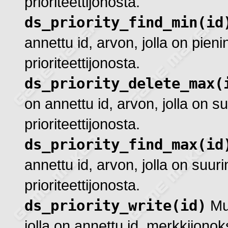
prioriteettijonosta.
ds_priority_find_min(id
annettu id, arvon, jolla on pienin
prioriteettijonosta.
ds_priority_delete_max(
on annettu id, arvon, jolla on su
prioriteettijonosta.
ds_priority_find_max(id
annettu id, arvon, jolla on suurin
prioriteettijonosta.
ds_priority_write(id)
Muu
jolla on annettu id, merkkijono