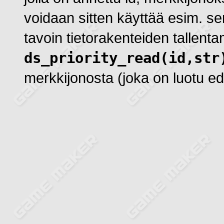
voidaan sitten käyttää esim. se
tavoin tietorakenteiden tallent
ds_priority_read(id,str
merkkijonosta (joka on luotu edel