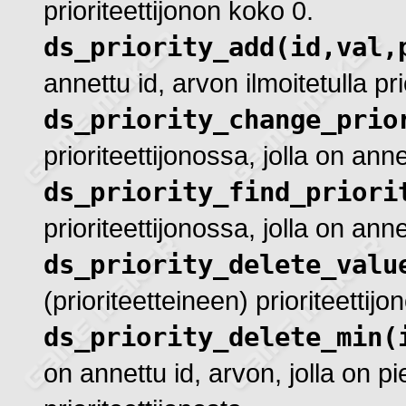
prioriteettijonon koko 0.
ds_priority_add(id,val,
annettu id, arvon ilmoitetulla prio
ds_priority_change_prio
prioriteettijonossa, jolla on anne
ds_priority_find_priori
prioriteettijonossa, jolla on anne
ds_priority_delete_valu
(prioriteetteineen) prioriteettijo
ds_priority_delete_min(
on annettu id, arvon, jolla on pi