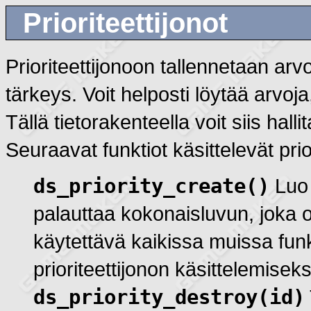
Prioriteettijonot
Prioriteettijonoon tallennetaan arvoja
tärkeys. Voit helposti löytää arvoja, 
Tällä tietorakenteella voit siis hall
Seuraavat funktiot käsittelevät prior
ds_priority_create()
Luo 
palauttaa kokonaisluvun, joka on
käytettävä kaikissa muissa funk
prioriteettijonon käsittelemiseks
ds_priority_destroy(id)