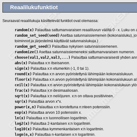
Reaalilukufunktiot
Seuraavat reaalilukuja käsittelevät funktiot ovat olemassa:
random(x)
Palauttaa sattumanvaraisen reaaliluvun väliltä 0 - x. Luku on 
random_set_seed(seed)
Asettaa satunnaissiemenen (kokonaisluku), jota
toiminnot ja järjestelmä käyttävät satunnaislukuja.)
random_get_seed()
Palauttaa nykyisen satunnaissiemenen.
randomize()
Asettaa satunnaissiemeneksi sattumanvaraisen numeron.
choose(val1,val2,val3,...)
Palauttaa sattumanvaraisesti yhden annet
abs(x)
Palauttaa x:n itseisarvon.
sign(x)
Palauttaa x:n etumerkin (-1, 0 tai 1).
round(x)
Palauttaa x:n arvon pyöristettynä lähimpään kokonaislukuun.
floor(x)
Palauttaa x:n arvon pyöristettynä lähimpään kokonaislukuun al
ceil(x)
Palauttaa x:n arvon pyöristettynä lähimpään kokonaislukuun ylö
frac(x)
Palauttaa x:n desimaaliosan.
sqrt(x)
Palauttaa x:n neliöjuren. x:n on oltava positiivinen.
sqr(x)
Palauttaa arvon x*x.
power(x,n)
Palauttaa x:n korotettuna n:nteen potenssiin.
exp(x)
Palauttaa arvon 10 potenssiin x.
ln(x)
Palauttaa x:n luonnollisen logaritmin.
log2(x)
Palauttaa 2-kantaisen x:n logaritmin.
log10(x)
Palauttaa kymmenkantaisen x:n logaritmin.
logn(n,x)
Palauttaa n-kantaisen x:n logaritmin.