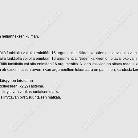
an neljänneksen kulman.
lä funktiolla voi olla enintään 16 argumenttia. Niiden kaikkien on oltava joko vain r
lä funktiolla voi olla enintään 16 argumenttia. Niiden kaikkien on oltava joko vain r
llä funktiolla voi olla enintään 16 argumenttia. Niiden kaikkien on oltava reaaliluk
eli keskimmäisen arvon. (Kun argumenttien lukumäärä on parillinen, kahdesta kesk
täisyyden toisistaan.
isteeseen (x2,y2) asteina.
ä siirryttävän vaakasuuntaisen matkan.
ä siirryttävän pystysuuntaisen matkan.