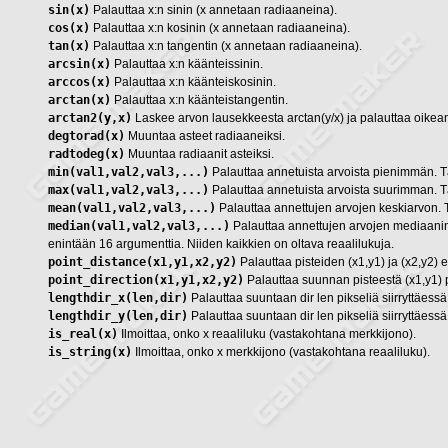
sin(x)
Palauttaa x:n sinin (x annetaan radiaaneina).
cos(x)
Palauttaa x:n kosinin (x annetaan radiaaneina).
tan(x)
Palauttaa x:n tangentin (x annetaan radiaaneina).
arcsin(x)
Palauttaa x:n käänteissinin.
arccos(x)
Palauttaa x:n käänteiskosinin.
arctan(x)
Palauttaa x:n käänteistangentin.
arctan2(y,x)
Laskee arvon lausekkeesta arctan(y/x) ja palauttaa oike
degtorad(x)
Muuntaa asteet radiaaneiksi.
radtodeg(x)
Muuntaa radiaanit asteiksi.
min(val1,val2,val3,...)
Palauttaa annetuista arvoista pienimmän. Täl
max(val1,val2,val3,...)
Palauttaa annetuista arvoista suurimman. Täl
mean(val1,val2,val3,...)
Palauttaa annettujen arvojen keskiarvon. Tä
median(val1,val2,val3,...)
Palauttaa annettujen arvojen mediaanin 
enintään 16 argumenttia. Niiden kaikkien on oltava reaalilukuja.
point_distance(x1,y1,x2,y2)
Palauttaa pisteiden (x1,y1) ja (x2,y2) e
point_direction(x1,y1,x2,y2)
Palauttaa suunnan pisteestä (x1,y1) p
lengthdir_x(len,dir)
Palauttaa suuntaan dir len pikseliä siirryttäess
lengthdir_y(len,dir)
Palauttaa suuntaan dir len pikseliä siirryttäess
is_real(x)
Ilmoittaa, onko x reaaliluku (vastakohtana merkkijono).
is_string(x)
Ilmoittaa, onko x merkkijono (vastakohtana reaaliluku).