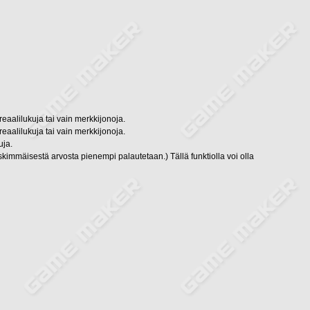
eaalilukuja tai vain merkkijonoja.
eaalilukuja tai vain merkkijonoja.
uja.
immäisestä arvosta pienempi palautetaan.) Tällä funktiolla voi olla