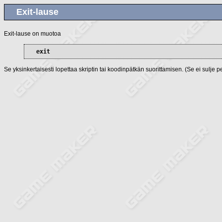
Exit-lause
Exit-lause on muotoa
exit
Se yksinkertaisesti lopettaa skriptin tai koodinpätkän suorittamisen. (Se ei sulje