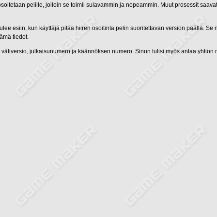
osoitetaan pelille, jolloin se toimii sulavammin ja nopeammin. Muut prosessit saava
lee esiin, kun käyttäjä pitää hiiren osoitinta pelin suoritettavan version päällä. Se
nämä tiedot.
, väliversio, julkaisunumero ja käännöksen numero. Sinun tulisi myös antaa yhtiön ni