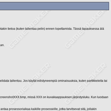
takin tietoa (kuten tallentaa pelin) ennen lopettamista. Tässä tapauksessa älä
aan.
lidata tallentuu. Jos käytät edistyneempiä ominaisuuksia, kuten partikkeleita tai
on screenshotXXX.bmp, missä XXX on kuvakaappauksen järjestysluku. Kun luodaan
ntaa prosessoriaikaa kaikille prosesseille, jotka tarvitsevat sitä, jollakin