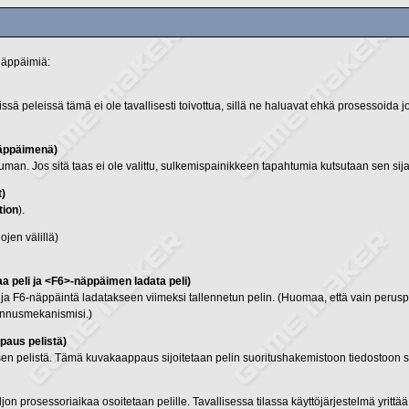
snäppäimiä:
peleissä tämä ei ole tavallisesti toivottua, sillä ne haluavat ehkä prosessoida jo
näppäimenä)
an. Jos sitä taas ei ole valittu, sulkemispainikkeen tapahtumia kutsutaan sen sij
t)
tion
).
jen välillä)
 peli ja <F6>-näppäimen ladata peli)
n ja F6-näppäintä ladatakseen viimeksi tallennetun pelin. (Huomaa, että vain peruspe
llennusmekanismisi.)
paus pelistä)
ksen pelistä. Tämä kuvakaappaus sijoitetaan pelin suoritushakemistoon tiedosto
jon prosessoriaikaa osoitetaan pelille. Tavallisessa tilassa käyttöjärjestelmä yrittää a