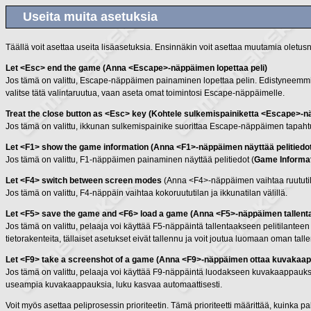
Useita muita asetuksia
Täällä voit asettaa useita lisäasetuksia. Ensinnäkin voit asettaa muutamia oletu
Let <Esc> end the game (Anna <Escape>-näppäimen lopettaa peli)
Jos tämä on valittu, Escape-näppäimen painaminen lopettaa pelin. Edistyneemmissä 
valitse tätä valintaruutua, vaan aseta omat toimintosi Escape-näppäimelle.
Treat the close button as <Esc> key (Kohtele sulkemispainiketta <Escape>-
Jos tämä on valittu, ikkunan sulkemispainike suorittaa Escape-näppäimen tapahtum
Let <F1> show the game information (Anna <F1>-näppäimen näyttää pelitiedo
Jos tämä on valittu, F1-näppäimen painaminen näyttää pelitiedot (
Game Informa
Let <F4> switch between screen modes
(Anna <F4>-näppäimen vaihtaa ruututilo
Jos tämä on valittu, F4-näppäin vaihtaa kokoruututilan ja ikkunatilan välillä.
Let <F5> save the game and <F6> load a game (Anna <F5>-näppäimen tallentaa
Jos tämä on valittu, pelaaja voi käyttää F5-näppäintä tallentaakseen pelitilantee
tietorakenteita, tällaiset asetukset eivät tallennu ja voit joutua luomaan oman ta
Let <F9> take a screenshot of a game (Anna <F9>-näppäimen ottaa kuvakaap
Jos tämä on valittu, pelaaja voi käyttää F9-näppäintä luodakseen kuvakaappau
useampia kuvakaappauksia, luku kasvaa automaattisesti.
Voit myös asettaa peliprosessin prioriteetin. Tämä prioriteetti määrittää, kuinka pal